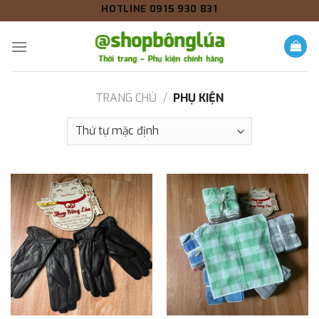
Skip
HOTLINE 0915 930 831
to
content
TRANG CHỦ
/
PHỤ KIỆN